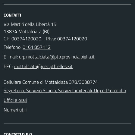
CONTATTI
Via Martiri della Libertà 15
13874 Mottalciata (BI)
C.F. 00374120020 - P.Iva: 00374120020
Telefono:
0161.857112
E-mail:
PEC:
Cellulare Comune di Mottalciata 378/3038774
Segreteria, Servizio Scuola, Servizi Cimiteriali, Urp e Protocollo
Uffici e orari
Numeri utili
CONTATTI D.P.O.