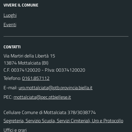
VIVERE IL COMUNE
Luoghi
Eventi
CONTATTI
Via Martiri della Libertà 15
13874 Mottalciata (BI)
C.F. 00374120020 - P.Iva: 00374120020
Telefono:
0161.857112
E-mail:
PEC:
Cellulare Comune di Mottalciata 378/3038774
Segreteria, Servizio Scuola, Servizi Cimiteriali, Urp e Protocollo
Uffici e orari