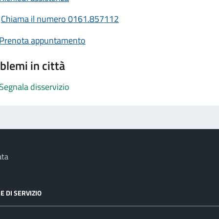
Chiama il numero 0161.857112
Prenota appuntamento
blemi in città
Segnala disservizio
ata
E DI SERVIZIO