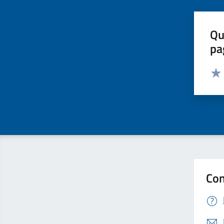
Qu
pa
Valut
Valu
Con