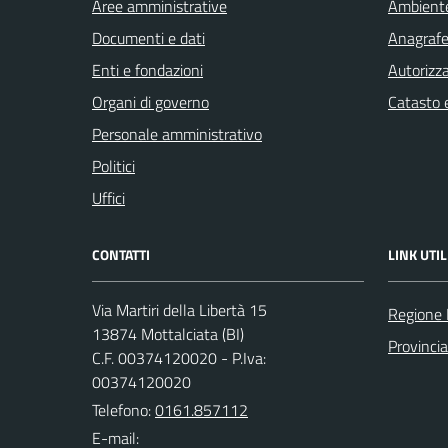
Aree amministrative
Ambient
Documenti e dati
Anagrafe 
Enti e fondazioni
Autorizza
Organi di governo
Catasto e
Personale amministrativo
Politici
Uffici
CONTATTI
LINK UTIL
Via Martiri della Libertà 15
Regione
13874 Mottalciata (BI)
Provincia
C.F. 00374120020 - P.Iva:
00374120020
Telefono:
0161.857112
E-mail: