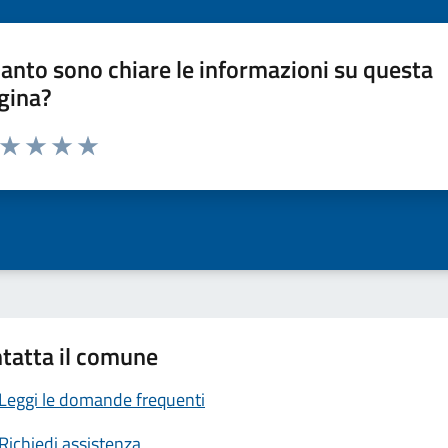
anto sono chiare le informazioni su questa
gina?
a da 1 a 5 stelle la pagina
ta 1 stelle su 5
Valuta 2 stelle su 5
Valuta 3 stelle su 5
Valuta 4 stelle su 5
Valuta 5 stelle su 5
tatta il comune
Leggi le domande frequenti
Richiedi assistenza