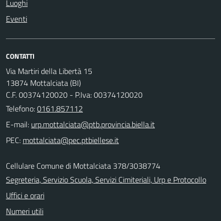
Luoghi
Eventi
CONTATTI
Via Martiri della Libertà 15
13874 Mottalciata (BI)
C.F. 00374120020 - P.Iva: 00374120020
Telefono:
0161.857112
E-mail:
PEC:
Cellulare Comune di Mottalciata 378/3038774
Segreteria, Servizio Scuola, Servizi Cimiteriali, Urp e Protocollo
Uffici e orari
Numeri utili