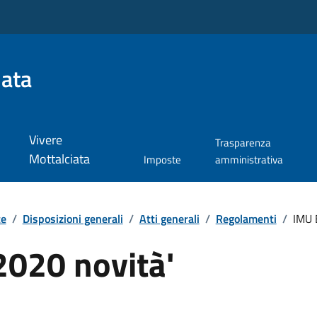
iata
Vivere
Trasparenza
Mottalciata
Imposte
amministrativa
te
/
Disposizioni generali
/
Atti generali
/
Regolamenti
/
IMU 
2020 novità'