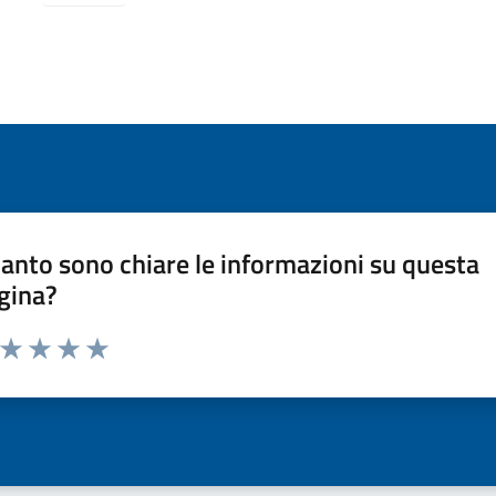
anto sono chiare le informazioni su questa
gina?
a da 1 a 5 stelle la pagina
ta 1 stelle su 5
Valuta 2 stelle su 5
Valuta 3 stelle su 5
Valuta 4 stelle su 5
Valuta 5 stelle su 5