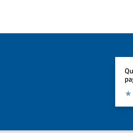
Qu
pa
Valut
Valu