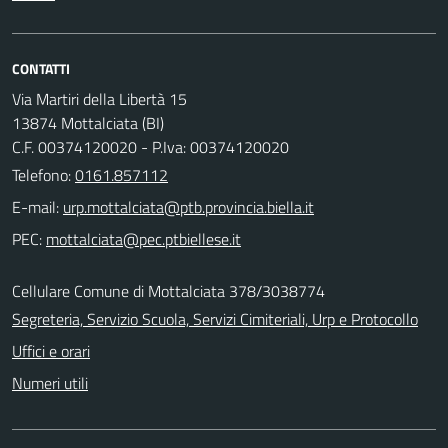
CONTATTI
Via Martiri della Libertà 15
13874 Mottalciata (BI)
C.F. 00374120020 - P.Iva: 00374120020
Telefono:
0161.857112
E-mail:
PEC:
Cellulare Comune di Mottalciata 378/3038774
Segreteria, Servizio Scuola, Servizi Cimiteriali, Urp e Protocollo
Uffici e orari
Numeri utili