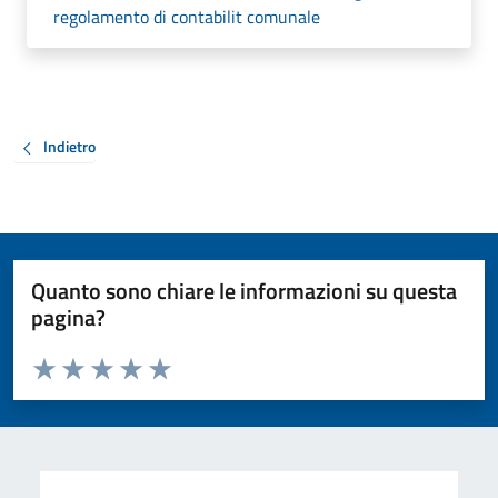
regolamento di contabilit comunale
Indietro
Quanto sono chiare le informazioni su questa
pagina?
Valuta da 1 a 5 stelle la pagina
Valuta 1 stelle su 5
Valuta 2 stelle su 5
Valuta 3 stelle su 5
Valuta 4 stelle su 5
Valuta 5 stelle su 5