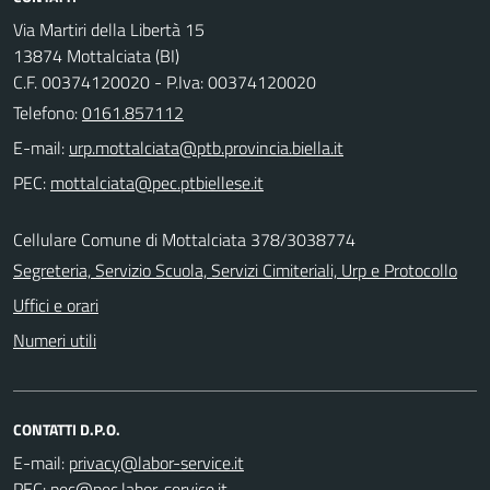
Via Martiri della Libertà 15
13874 Mottalciata (BI)
C.F. 00374120020 - P.Iva: 00374120020
Telefono:
0161.857112
E-mail:
PEC:
Cellulare Comune di Mottalciata 378/3038774
Segreteria, Servizio Scuola, Servizi Cimiteriali, Urp e Protocollo
Uffici e orari
Numeri utili
CONTATTI D.P.O.
E-mail:
PEC: