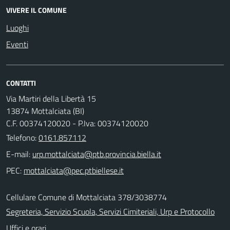
VIVERE IL COMUNE
Luoghi
Eventi
CONTATTI
Via Martiri della Libertà 15
13874 Mottalciata (BI)
C.F. 00374120020 - P.Iva: 00374120020
Telefono:
0161.857112
E-mail:
PEC:
Cellulare Comune di Mottalciata 378/3038774
Segreteria, Servizio Scuola, Servizi Cimiteriali, Urp e Protocollo
Uffici e orari