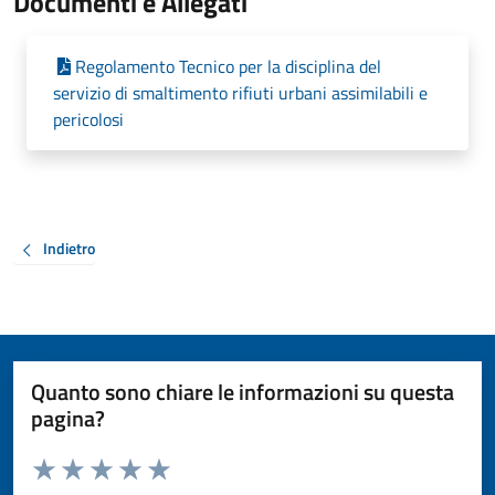
Documenti e Allegati
Regolamento Tecnico per la disciplina del
servizio di smaltimento rifiuti urbani assimilabili e
pericolosi
Indietro
Quanto sono chiare le informazioni su questa
pagina?
Valuta da 1 a 5 stelle la pagina
Valuta 1 stelle su 5
Valuta 2 stelle su 5
Valuta 3 stelle su 5
Valuta 4 stelle su 5
Valuta 5 stelle su 5