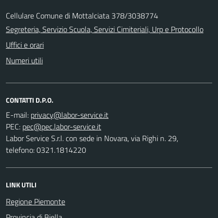
Cellulare Comune di Mottalciata 378/3038774
Segreteria, Servizio Scuola, Servizi Cimiteriali, Urp e Protocollo
Uffici e orari
Numeri utili
CONTATTI D.P.O.
E-mail:
PEC:
Labor Service S.r.l. con sede in Novara, via Righi n. 29,
telefono: 0321.1814220
LINK UTILI
Regione Piemonte
Provincia di Biella