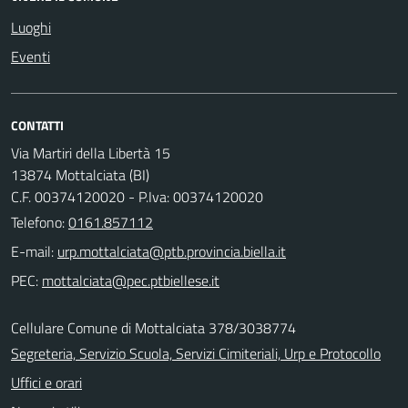
Luoghi
Eventi
CONTATTI
Via Martiri della Libertà 15
13874 Mottalciata (BI)
C.F. 00374120020 - P.Iva: 00374120020
Telefono:
0161.857112
E-mail:
PEC:
Cellulare Comune di Mottalciata 378/3038774
Segreteria, Servizio Scuola, Servizi Cimiteriali, Urp e Protocollo
Uffici e orari