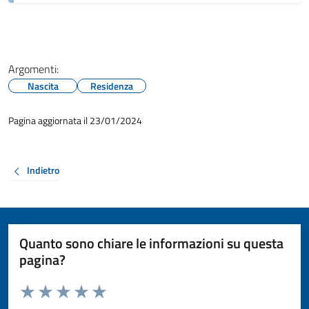
Argomenti:
Nascita
Residenza
Pagina aggiornata il 23/01/2024
Indietro
Quanto sono chiare le informazioni su questa
pagina?
Valuta da 1 a 5 stelle la pagina
Valuta 1 stelle su 5
Valuta 2 stelle su 5
Valuta 3 stelle su 5
Valuta 4 stelle su 5
Valuta 5 stelle su 5