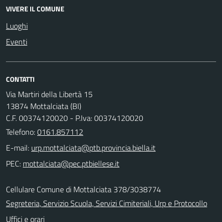
VIVERE IL COMUNE
Luoghi
Eventi
CONTATTI
Via Martiri della Libertà 15
13874 Mottalciata (BI)
C.F. 00374120020 - P.Iva: 00374120020
Telefono:
0161.857112
E-mail:
PEC:
Cellulare Comune di Mottalciata 378/3038774
Segreteria, Servizio Scuola, Servizi Cimiteriali, Urp e Protocollo
Uffici e orari