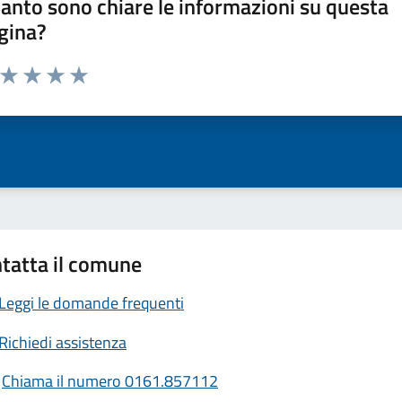
anto sono chiare le informazioni su questa
gina?
a da 1 a 5 stelle la pagina
ta 1 stelle su 5
Valuta 2 stelle su 5
Valuta 3 stelle su 5
Valuta 4 stelle su 5
Valuta 5 stelle su 5
tatta il comune
Leggi le domande frequenti
Richiedi assistenza
Chiama il numero 0161.857112