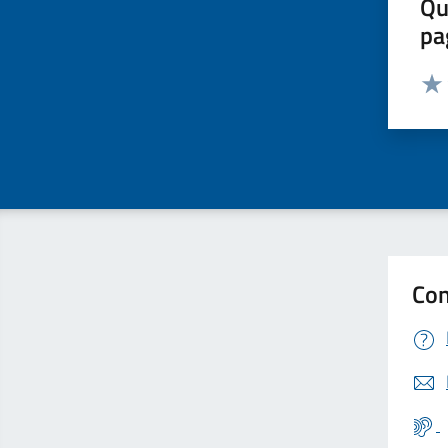
Qu
pa
Valut
Valu
Con