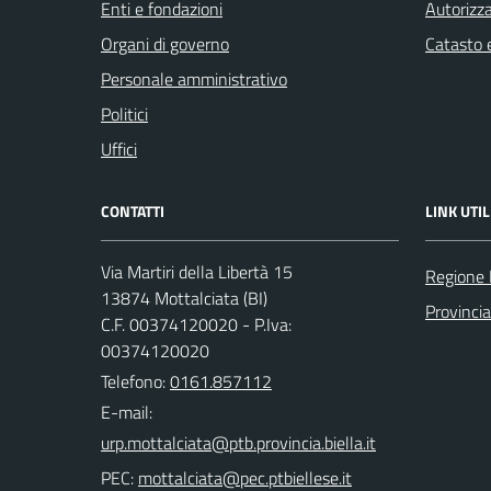
Enti e fondazioni
Autorizza
Organi di governo
Catasto e
Personale amministrativo
Politici
Uffici
CONTATTI
LINK UTIL
Via Martiri della Libertà 15
Regione
13874 Mottalciata (BI)
Provincia
C.F. 00374120020 - P.Iva:
00374120020
Telefono:
0161.857112
E-mail:
PEC: