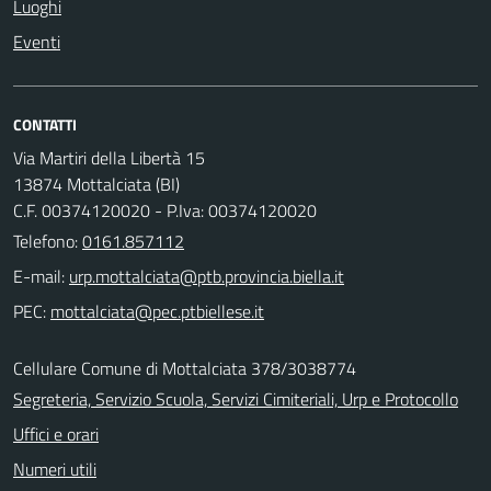
Luoghi
Eventi
CONTATTI
Via Martiri della Libertà 15
13874 Mottalciata (BI)
C.F. 00374120020 - P.Iva: 00374120020
Telefono:
0161.857112
E-mail:
PEC:
Cellulare Comune di Mottalciata 378/3038774
Segreteria, Servizio Scuola, Servizi Cimiteriali, Urp e Protocollo
Uffici e orari
Numeri utili