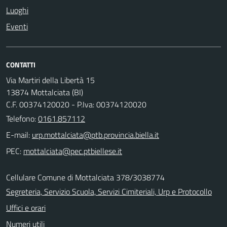
Luoghi
Eventi
CONTATTI
Via Martiri della Libertà 15
13874 Mottalciata (BI)
C.F. 00374120020 - P.Iva: 00374120020
Telefono:
0161.857112
E-mail:
PEC:
Cellulare Comune di Mottalciata 378/3038774
Segreteria, Servizio Scuola, Servizi Cimiteriali, Urp e Protocollo
Uffici e orari
Numeri utili