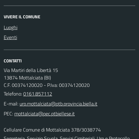
VIVERE IL COMUNE
Luoghi
Eventi
CONTATTI
Via Martiri della Libertà 15
13874 Mottalciata (BI)
C.F. 00374120020 - P.Iva: 00374120020
Telefono:
0161.857112
E-mail:
PEC:
Cellulare Comune di Mottalciata 378/3038774
Segreteria, Servizio Scuola, Servizi Cimiteriali, Urp e Protocollo