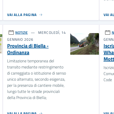
VAI ALLA PAGINA
VAI A
NOTIZIE
MERCOLEDÌ, 14
N
GENNAIO 2026
GENN
Provincia di Biella -
Iscr
Ordinanza
What
Mott
Limitazione temporanea del
transito mediante restringimento
Iscriz
di carreggiata o istituzione di senso
Comun
unico alternato, secondo esigenza,
Code
per la presenza di cantiere mobile,
lungo tutte le strade provinciali
della Provincia di Biella;
VAI ALLA PAGINA
VAI A