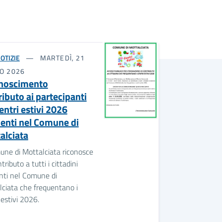
OTIZIE
MARTEDÌ, 21
IO 2026
noscimento
ributo ai partecipanti
entri estivi 2026
denti nel Comune di
alciata
une di Mottalciata riconosce
tributo a tutti i cittadini
nti nel Comune di
ciata che frequentano i
 estivi 2026.