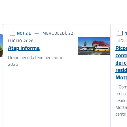
NOTIZIE
MERCOLEDÌ, 22
N
LUGLIO 2026
LUGL
Atap informa
Rico
cont
Orario periodo ferie per l'anno
dei c
2026
resi
Mott
Il Com
un con
reside
Mottal
centri