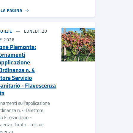
LLA PAGINA
OTIZIE
LUNEDÌ, 20
E 2026
one Piemonte:
ornamenti
'applicazione
'Ordinanza n. 4
ttore Servizio
sanitario - Flavescenza
ta
namenti sull'applicazione
rdinanza n. 4 Direttore
io Fitosanitario -
scenza dorata - misure
rgenza