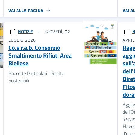
VAI ALLA PAGINA
VAI A
NOTIZIE
GIOVEDÌ, 02
N
LUGLIO 2026
APRIL
Co.s.r.a.b. Consorzio
Regi
Smaltimento Rifiuti Area
aggi
Biellese
sull
dell
Raccolte Particolari - Scelte
Dire
Sostenibili
Fito
dora
Aggior
dell'O
Serviz
Flave
d'eme