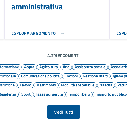
amministrativa
ESPLORA ARGOMENTO
ESP
ALTRI ARGOMENTI
informazione
Acqua
Agricoltura
Aria
Assistenza sociale
Associazi
ituzionale
Comunicazione politica
Elezioni
Gestione rifiuti
Igiene p
struzione
Lavoro
Matrimonio
Mobilità sostenibile
Nascita
Patri
Residenza
Sport
Tassa sui servizi
Tempo libero
Trasporto pubblico
Vedi Tutti