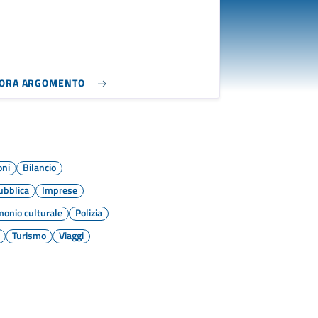
LORA ARGOMENTO
oni
Bilancio
ubblica
Imprese
monio culturale
Polizia
Turismo
Viaggi